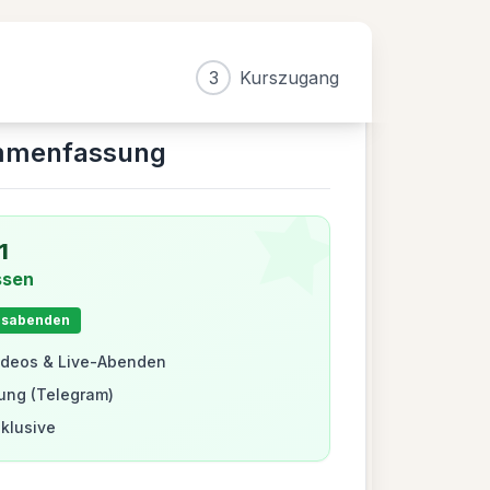
3
Kurszugang
mmenfassung
1
ssen
xisabenden
ideos & Live-Abenden
tung (Telegram)
klusive